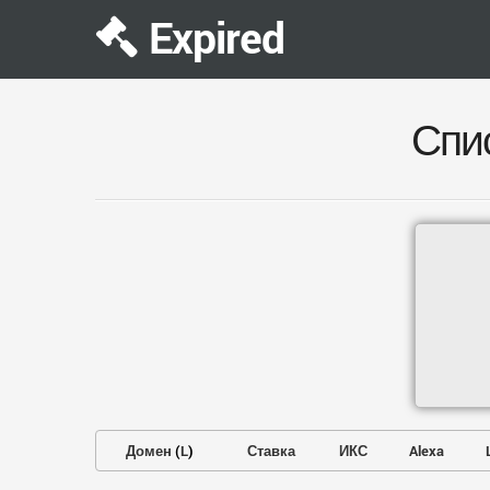
Expired
Спи
Домен
(
L
)
Ставка
ИКС
Alexa