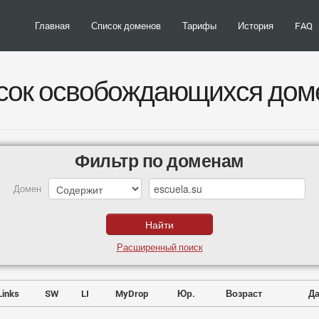
Главная
Список доменов
Тарифы
История
FAQ
сок освобождающихся дом
Фильтр по доменам
Домен
Расширенный поиск
Links
SW
LI
MyDrop
Юр.
Возраст
Да