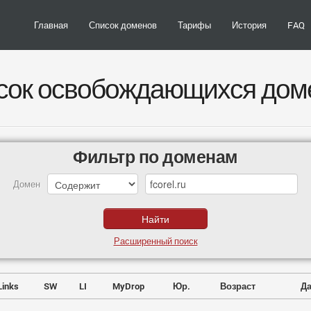
Главная
Список доменов
Тарифы
История
FAQ
сок освобождающихся дом
Фильтр по доменам
Домен
Расширенный поиск
Links
SW
LI
MyDrop
Юр.
Возраст
Да