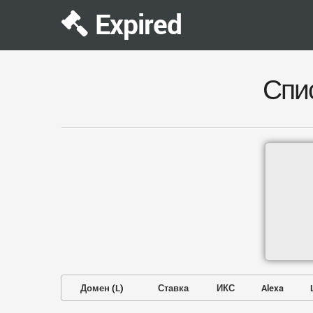
Expired
Спи
Домен
(
L
)
Ставка
ИКС
Alexa