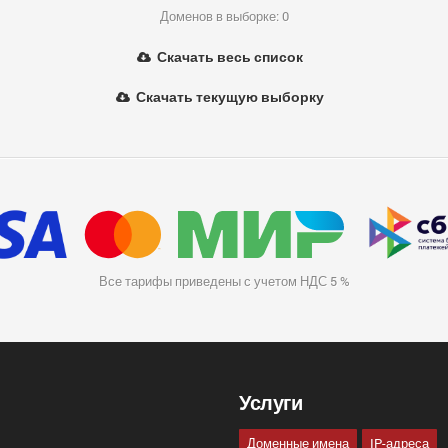
Доменов в выборке: 0
Скачать весь список
Скачать текущую выборку
Все тарифы приведены с учетом НДС 5 %
Услуги
Доменные имена
IP-адреса