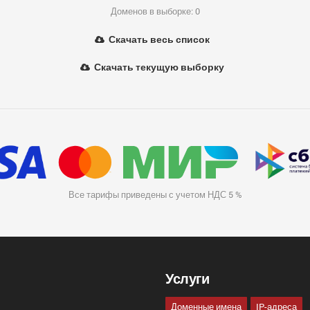
Доменов в выборке: 0
Скачать весь список
Скачать текущую выборку
Все тарифы приведены с учетом НДС 5 %
Услуги
Доменные имена
IP-адреса