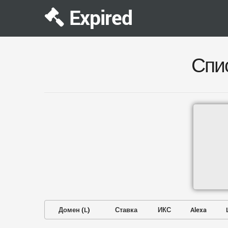
Expired
Спи
Домен
(
L
)
Ставка
ИКС
Alexa