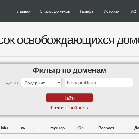
Главная
Список доменов
Тарифы
История
FAQ
сок освобождающихся дом
Фильтр по доменам
Домен
Расширенный поиск
Links
SW
LI
MyDrop
Юр.
Возраст
Да