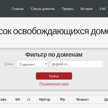
Главная
Список доменов
Тарифы
История
FAQ
сок освобождающихся дом
Фильтр по доменам
Домен
Расширенный поиск
Links
SW
LI
MyDrop
Юр.
Возраст
Да