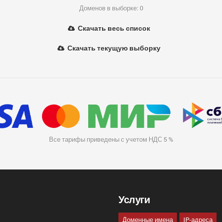
Доменов в выборке: 0
Скачать весь список
Скачать текущую выборку
Все тарифы приведены с учетом НДС 5 %
Услуги
Доменные имена
IP-адреса