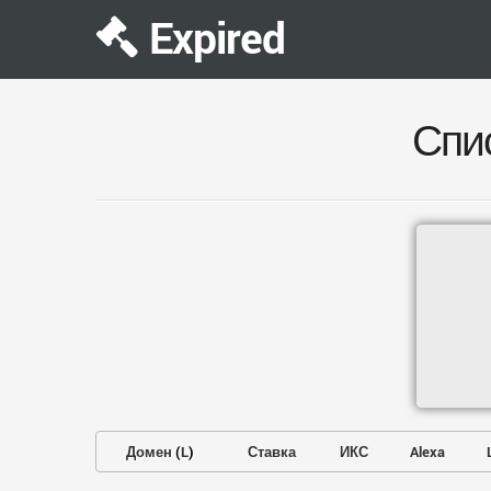
Expired
Спи
Домен
(
L
)
Ставка
ИКС
Alexa