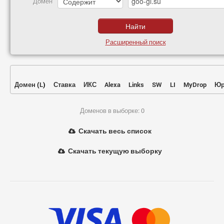
Домен
Расширенный поиск
Домен
(
L
)
Ставка
ИКС
Alexa
Links
SW
LI
MyDrop
Юр
Доменов в выборке: 0
Скачать весь список
Скачать текущую выборку