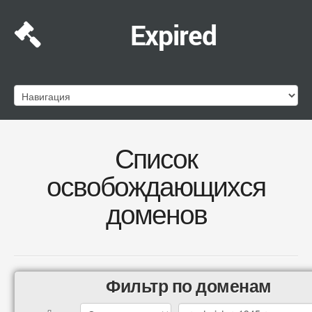
Expired
Список
освобождающихся
доменов
Фильтр по доменам