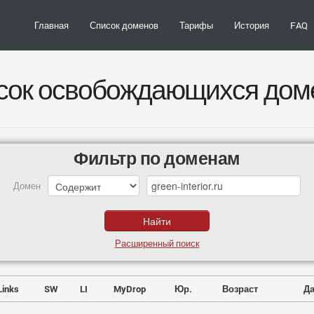
Главная
Список доменов
Тарифы
История
FAQ
сок освобождающихся дом
Фильтр по доменам
Домен
Расширенный поиск
Links
SW
LI
MyDrop
Юр.
Возраст
Да