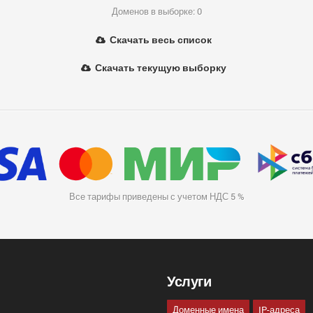
Доменов в выборке: 0
Скачать весь список
Скачать текущую выборку
Все тарифы приведены с учетом НДС 5 %
Услуги
Доменные имена
IP-адреса