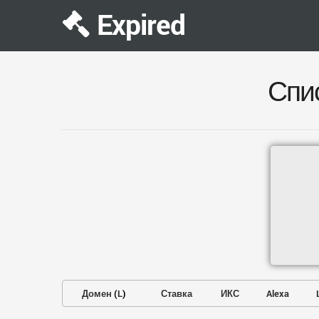
Expired
Спи
Домен
(
L
)
Ставка
ИКС
Alexa