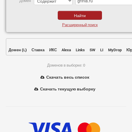
Домен
Расширенный поиск
Домен
(
L
)
Ставка
ИКС
Alexa
Links
SW
LI
MyDrop
Юр
Доменов в выборке: 0
Скачать весь список
Скачать текущую выборку