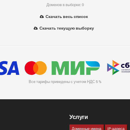
Доменов в выборке: 0
Скачать весь список
Скачать текущую выборку
Все тарифы приведены с учетом НДС 5 %
Услуги
Доменные имена
IP-адреса