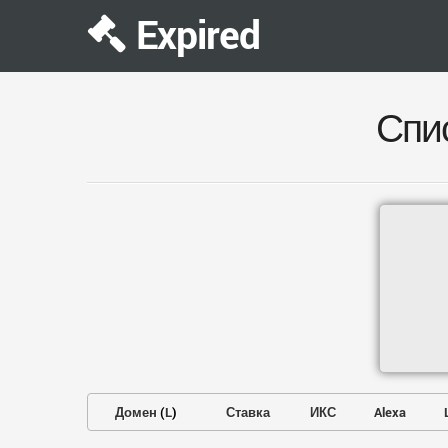
Expired
Спи
Домен
(
L
)
Ставка
ИКС
Alexa