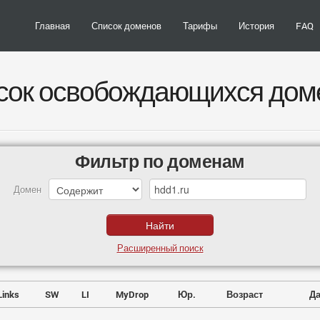
Главная
Список доменов
Тарифы
История
FAQ
сок освобождающихся дом
Фильтр по доменам
Домен
Расширенный поиск
Links
SW
LI
MyDrop
Юр.
Возраст
Да