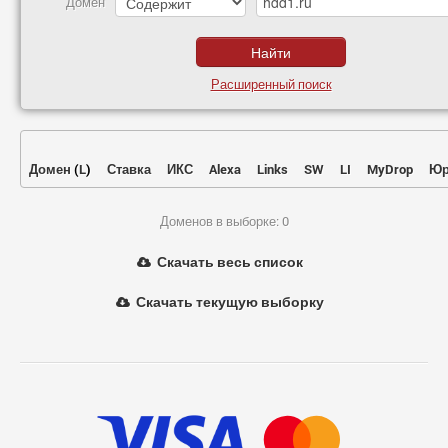
Домен
Расширенный поиск
Домен
(
L
)
Ставка
ИКС
Alexa
Links
SW
LI
MyDrop
Юр
Доменов в выборке: 0
Скачать весь список
Скачать текущую выборку