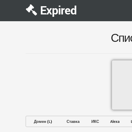
Expired
Спи
Домен
(
L
)
Ставка
ИКС
Alexa