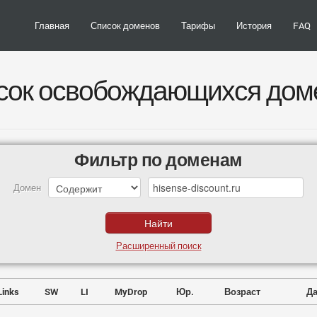
Главная
Список доменов
Тарифы
История
FAQ
сок освобождающихся дом
Фильтр по доменам
Домен
Расширенный поиск
Links
SW
LI
MyDrop
Юр.
Возраст
Да