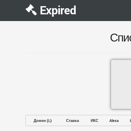
Expired
Спи
Домен
(
L
)
Ставка
ИКС
Alexa