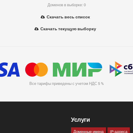
Доменов в выборке: 0
Скачать весь список
Скачать текущую выборку
Все тарифы приведены с учетом НДС 5 %
Услуги
Доменные имена
IP-адреса