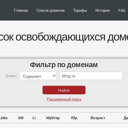
Главная
Список доменов
Тарифы
История
FAQ
сок освобождающихся дом
Фильтр по доменам
Домен
Расширенный поиск
Links
SW
LI
MyDrop
Юр.
Возраст
Да