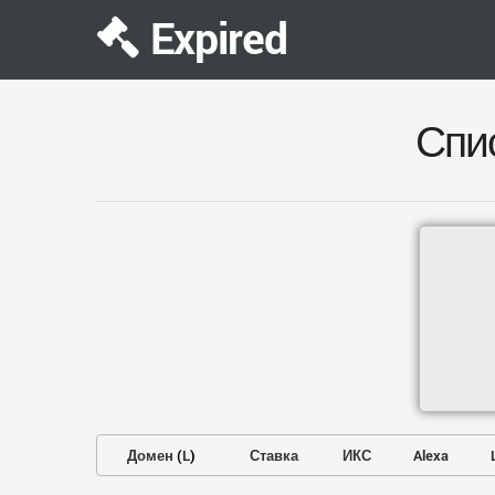
Expired
Спи
Домен
(
L
)
Ставка
ИКС
Alexa