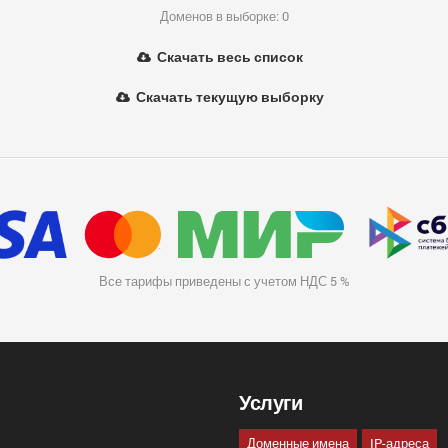
Доменов в выборке: 0
Скачать весь список
Скачать текущую выборку
Все тарифы приведены с учетом НДС 5 %
Услуги
Доменные имена
IP-адреса