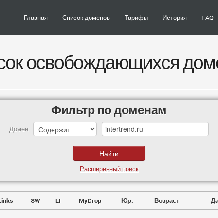
Главная
Список доменов
Тарифы
История
FAQ
сок освобождающихся дом
Фильтр по доменам
Домен
Расширенный поиск
Links
SW
LI
MyDrop
Юр.
Возраст
Да