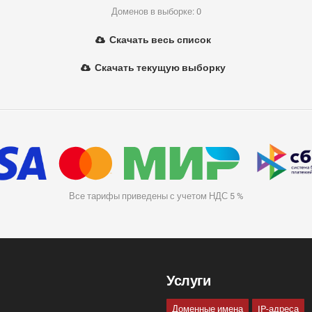
Доменов в выборке: 0
Скачать весь список
Скачать текущую выборку
Все тарифы приведены с учетом НДС 5 %
Услуги
Доменные имена
IP-адреса