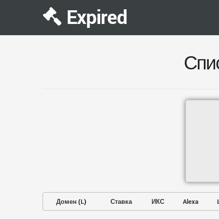
Expired
Спи
Домен
(
L
)
Ставка
ИКС
Alexa