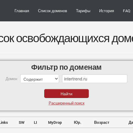
Главная
Список доменов
Тарифы
История
FAQ
сок освобождающихся дом
Фильтр по доменам
Домен
Расширенный поиск
Links
SW
LI
MyDrop
Юр.
Возраст
Да