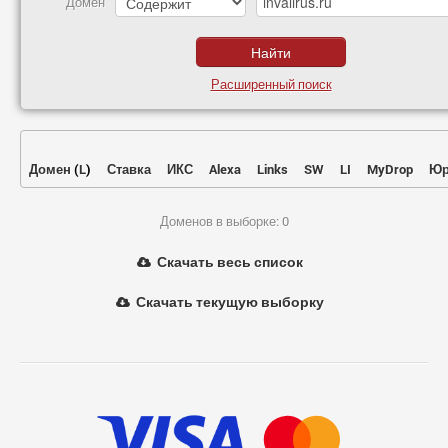
Домен
Расширенный поиск
Домен
(
L
)
Ставка
ИКС
Alexa
Links
SW
LI
MyDrop
Юр
Доменов в выборке: 0
Скачать весь список
Скачать текущую выборку