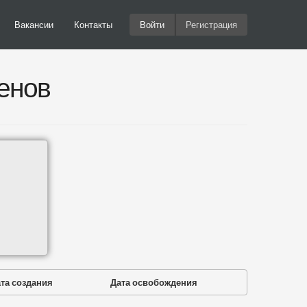
Вакансии
Контакты
Войти
Регистрация
енов
та создания
Дата освобождения