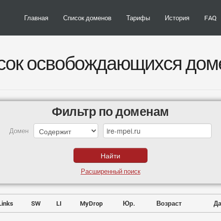
Главная
Список доменов
Тарифы
История
FAQ
сок освобождающихся дом
Фильтр по доменам
Домен
Расширенный поиск
Links
SW
LI
MyDrop
Юр.
Возраст
Да