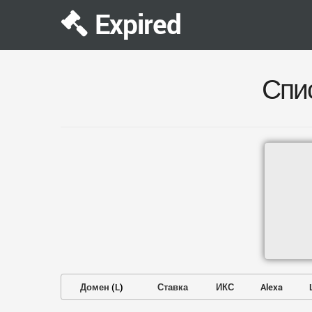
Expired
Спи
Домен
(
L
)
Ставка
ИКС
Alexa