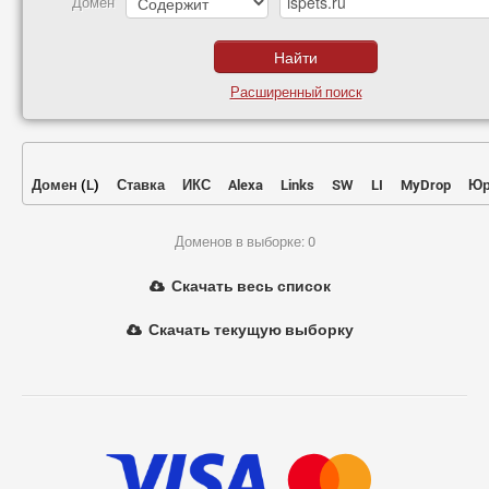
Домен
Расширенный поиск
Домен
(
L
)
Ставка
ИКС
Alexa
Links
SW
LI
MyDrop
Юр
Доменов в выборке: 0
Скачать весь список
Скачать текущую выборку