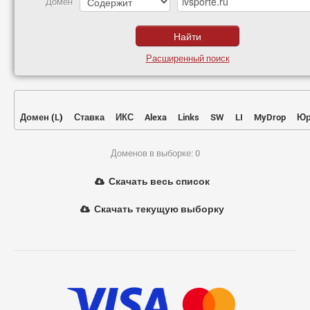
Домен
Расширенный поиск
Домен
(
L
)
Ставка
ИКС
Alexa
Links
SW
LI
MyDrop
Юр
Доменов в выборке: 0
Скачать весь список
Скачать текущую выборку