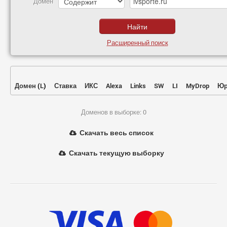
Домен
Расширенный поиск
Домен
(
L
)
Ставка
ИКС
Alexa
Links
SW
LI
MyDrop
Юр
Доменов в выборке: 0
Скачать весь список
Скачать текущую выборку