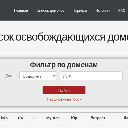
Главная
Список доменов
Тарифы
История
FAQ
сок освобождающихся дом
Фильтр по доменам
Домен
Расширенный поиск
Links
SW
LI
MyDrop
Юр.
Возраст
Да