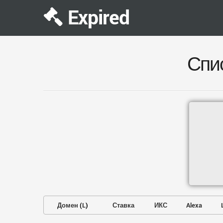
Expired
Спи
Домен
(
L
)
Ставка
ИКС
Alexa