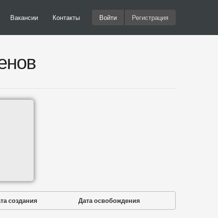
Вакансии
Контакты
Войти
Регистрация
енов
та создания
Дата освобождения