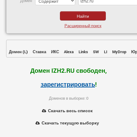
Домен
Расширенный поиск
Домен
(
L
)
Ставка
ИКС
Alexa
Links
SW
LI
MyDrop
Юр
Домен IZH2.RU свободен,
зарегистрировать
!
Доменов в выборке: 0
Скачать весь список
Скачать текущую выборку