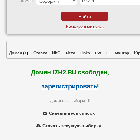
Домен
Расширенный поиск
Домен
(
L
)
Ставка
ИКС
Alexa
Links
SW
LI
MyDrop
Юр
Домен IZH2.RU свободен,
зарегистрировать
!
Доменов в выборке: 0
Скачать весь список
Скачать текущую выборку