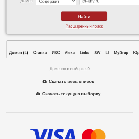
Домен
Расширенный поиск
Домен
(
L
)
Ставка
ИКС
Alexa
Links
SW
LI
MyDrop
Юр
Доменов в выборке: 0
Скачать весь список
Скачать текущую выборку