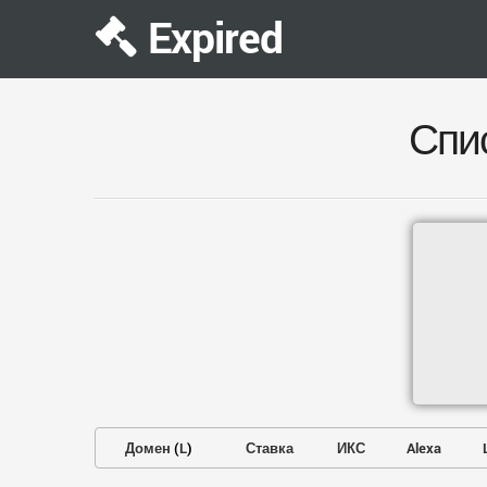
Expired
Спи
Домен
(
L
)
Ставка
ИКС
Alexa