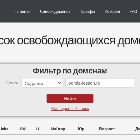
Главная
Список доменов
Тарифы
История
FAQ
сок освобождающихся дом
Фильтр по доменам
Домен
Расширенный поиск
Links
SW
LI
MyDrop
Юр.
Возраст
Да