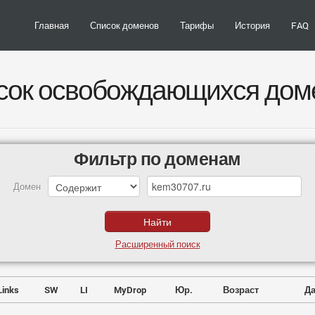
Главная
Список доменов
Тарифы
История
FAQ
сок освобождающихся дом
Фильтр по доменам
Домен
Расширенный поиск
Links
SW
LI
MyDrop
Юр.
Возраст
Да