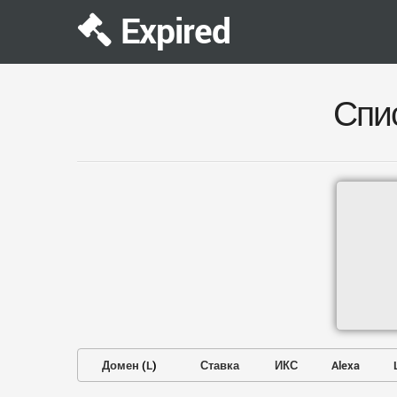
Expired
Спи
Домен
(
L
)
Ставка
ИКС
Alexa