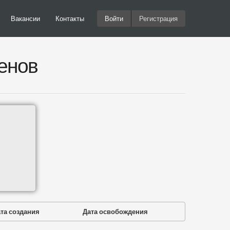
Вакансии
Контакты
Войти
Регистрация
енов
та создания
Дата освобождения