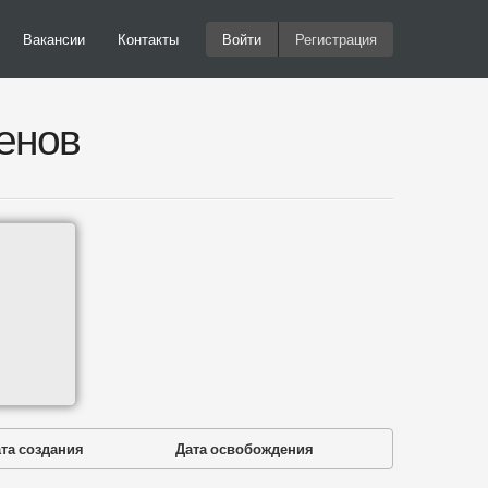
Вакансии
Контакты
Войти
Регистрация
енов
та создания
Дата освобождения