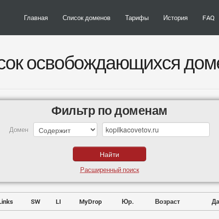
Главная
Список доменов
Тарифы
История
FAQ
сок освобождающихся дом
Фильтр по доменам
Домен
Расширенный поиск
Links
SW
LI
MyDrop
Юр.
Возраст
Да