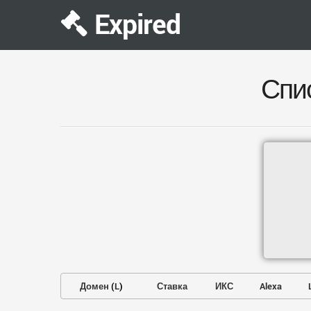
Expired
Спи
Домен
(
L
)
Ставка
ИКС
Alexa