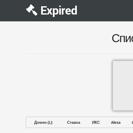
Expired
Спи
Домен
(
L
)
Ставка
ИКС
Alexa