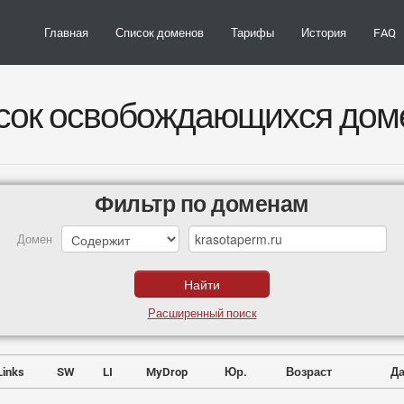
Главная
Список доменов
Тарифы
История
FAQ
сок освобождающихся дом
Фильтр по доменам
Домен
Расширенный поиск
Links
SW
LI
MyDrop
Юр.
Возраст
Да