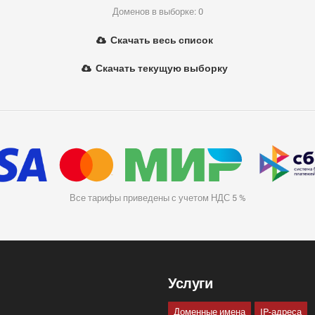
Доменов в выборке: 0
Скачать весь список
Скачать текущую выборку
Все тарифы приведены с учетом НДС 5 %
Услуги
Доменные имена
IP-адреса