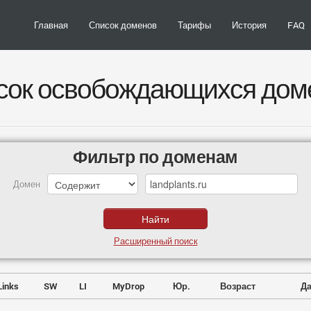
Главная
Список доменов
Тарифы
История
FAQ
сок освобождающихся дом
Фильтр по доменам
Домен
Расширенный поиск
Links
SW
LI
MyDrop
Юр.
Возраст
Да