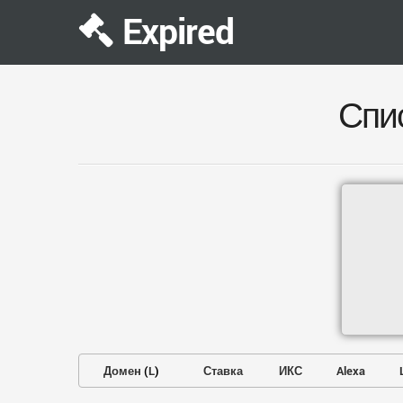
Expired
Спи
Домен
(
L
)
Ставка
ИКС
Alexa