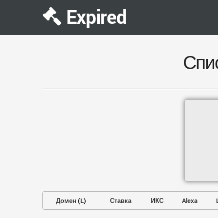
Expired
Спи
Домен
(
L
)
Ставка
ИКС
Alexa