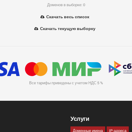
Доменов в выборке: 0
Скачать весь список
Скачать текущую выборку
Все тарифы приведены с учетом НДС 5 %
Услуги
Доменные имена
IP-адреса