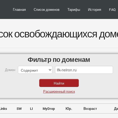
Главная
Список доменов
Тарифы
История
FAQ
сок освобождающихся дом
Фильтр по доменам
Домен
Расширенный поиск
Links
SW
LI
MyDrop
Юр.
Возраст
Да