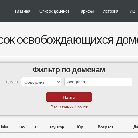
Главная
Список доменов
Тарифы
История
FAQ
сок освобождающихся дом
Фильтр по доменам
Домен
Расширенный поиск
Links
SW
LI
MyDrop
Юр.
Возраст
Да