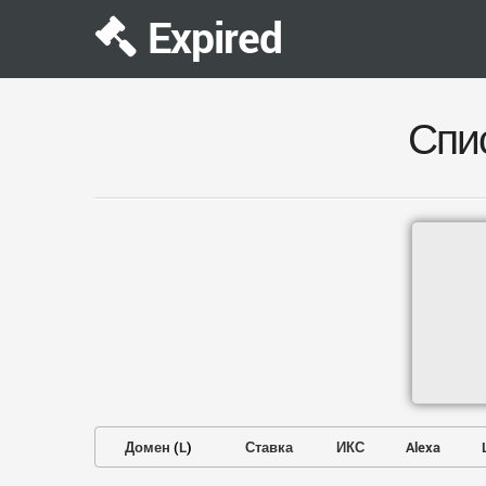
Expired
Спи
Домен
(
L
)
Ставка
ИКС
Alexa