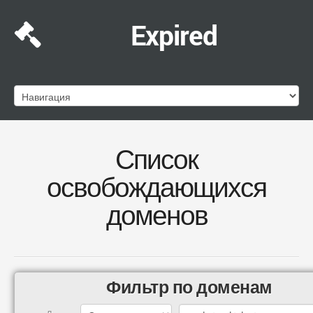
Expired
Список
освобождающихся
доменов
Фильтр по доменам