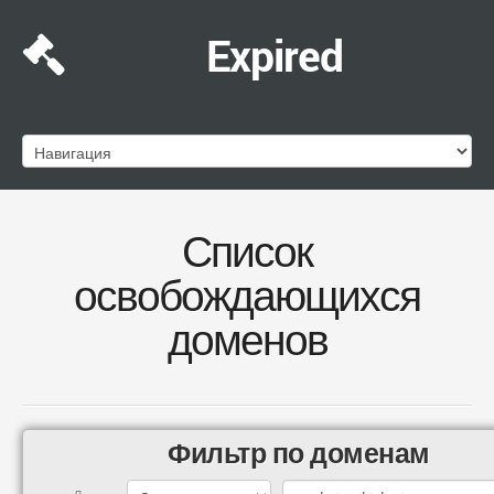
Expired
Список
освобождающихся
доменов
Фильтр по доменам