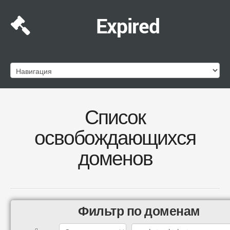
Expired
Список
освобождающихся
доменов
Фильтр по доменам