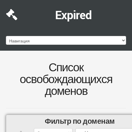
Expired
Список
освобождающихся
доменов
Фильтр по доменам