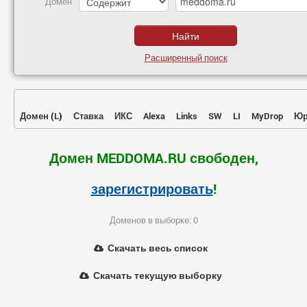
Домен
Расширенный поиск
Домен
(
L
)
Ставка
ИКС
Alexa
Links
SW
LI
MyDrop
Юр
Домен MEDDOMA.RU свободен,
зарегистрировать
!
Доменов в выборке: 0
Скачать весь список
Скачать текущую выборку