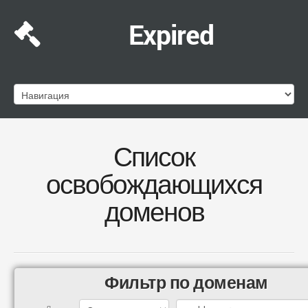
Expired
Список
освобождающихся
доменов
Фильтр по доменам