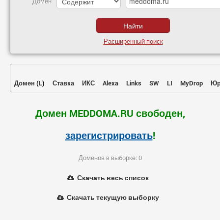
Домен
Расширенный поиск
Домен
(
L
)
Ставка
ИКС
Alexa
Links
SW
LI
MyDrop
Юр
Домен MEDDOMA.RU свободен,
зарегистрировать
!
Доменов в выборке: 0
Скачать весь список
Скачать текущую выборку