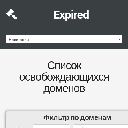
Expired
Список
освобождающихся
доменов
Фильтр по доменам