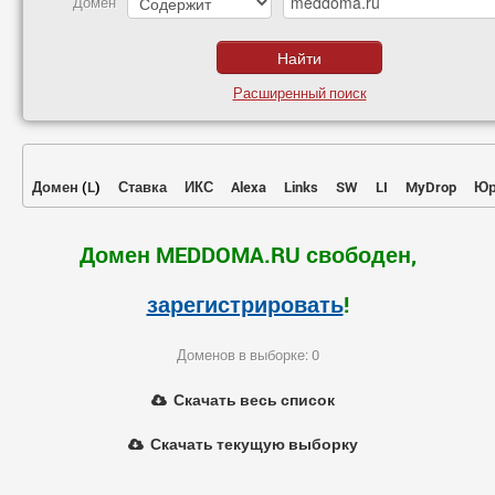
Домен
Расширенный поиск
Домен
(
L
)
Ставка
ИКС
Alexa
Links
SW
LI
MyDrop
Юр
Домен MEDDOMA.RU свободен,
зарегистрировать
!
Доменов в выборке: 0
Скачать весь список
Скачать текущую выборку