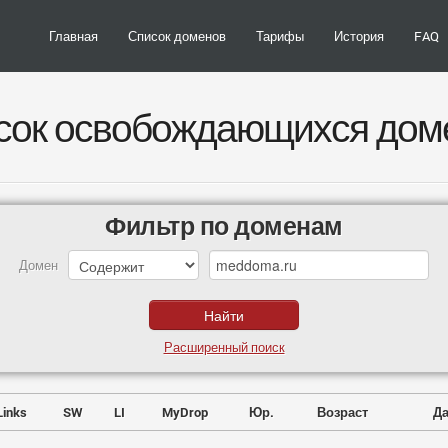
Главная
Список доменов
Тарифы
История
FAQ
сок освобождающихся дом
Фильтр по доменам
Домен
Расширенный поиск
Links
SW
LI
MyDrop
Юр.
Возраст
Да