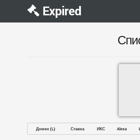
Expired
Спи
Домен
(
L
)
Ставка
ИКС
Alexa