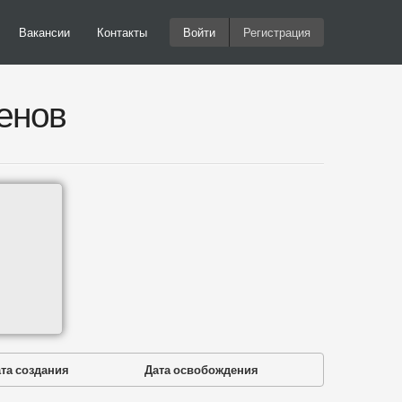
Вакансии
Контакты
Войти
Регистрация
енов
та создания
Дата освобождения