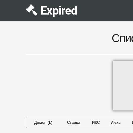
Expired
Спи
Домен
(
L
)
Ставка
ИКС
Alexa