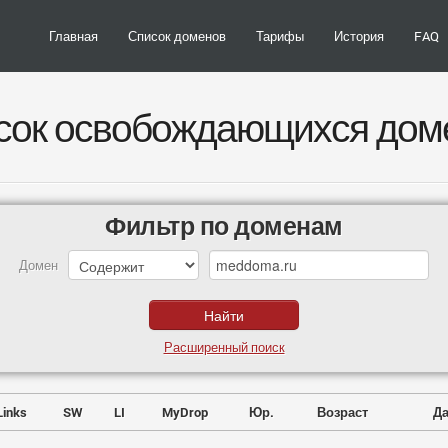
Главная
Список доменов
Тарифы
История
FAQ
сок освобождающихся дом
Фильтр по доменам
Домен
Расширенный поиск
Links
SW
LI
MyDrop
Юр.
Возраст
Да