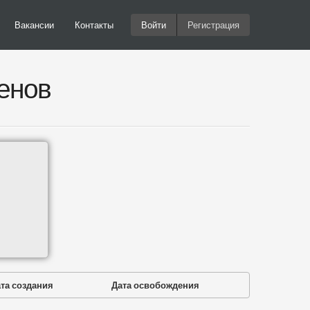
Вакансии
Контакты
Войти
Регистрация
енов
та создания
Дата освобождения