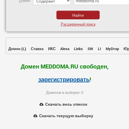
Домен
Расширенный поиск
Домен
(
L
)
Ставка
ИКС
Alexa
Links
SW
LI
MyDrop
Юр
Домен MEDDOMA.RU свободен,
зарегистрировать
!
Доменов в выборке: 0
Скачать весь список
Скачать текущую выборку