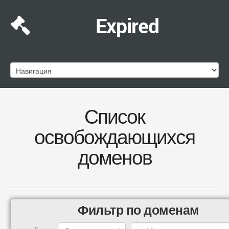
Expired
Список
освобождающихся
доменов
Фильтр по доменам