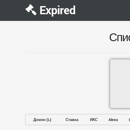
Expired
Спи
Домен
(
L
)
Ставка
ИКС
Alexa