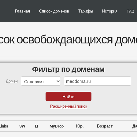
Главная
Список доменов
Тарифы
История
FAQ
сок освобождающихся дом
Фильтр по доменам
Домен
Расширенный поиск
Links
SW
LI
MyDrop
Юр.
Возраст
Да