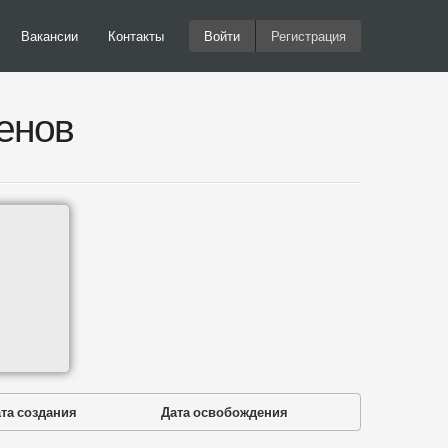
Вакансии
Контакты
Войти
Регистрация
енов
та создания
Дата освобождения