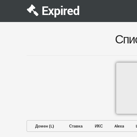
Expired
Спи
Домен
(
L
)
Ставка
ИКС
Alexa