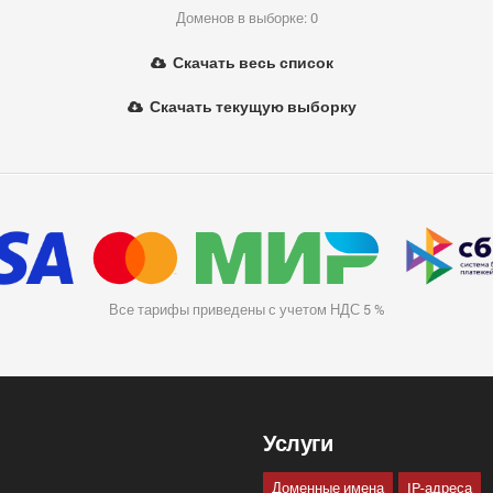
Доменов в выборке: 0
Скачать весь список
Скачать текущую выборку
Все тарифы приведены с учетом НДС 5 %
Услуги
Доменные имена
IP-адреса