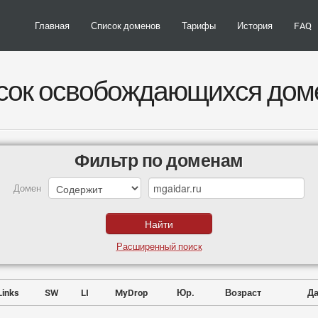
Главная
Список доменов
Тарифы
История
FAQ
сок освобождающихся дом
Фильтр по доменам
Домен
Расширенный поиск
Links
SW
LI
MyDrop
Юр.
Возраст
Да