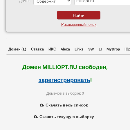
Домен
Расширенный поиск
Домен
(
L
)
Ставка
ИКС
Alexa
Links
SW
LI
MyDrop
Юр
Домен MILLIOPT.RU свободен,
зарегистрировать
!
Доменов в выборке: 0
Скачать весь список
Скачать текущую выборку