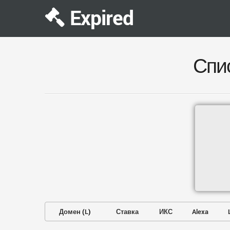
Expired
Спи
Домен
(
L
)
Ставка
ИКС
Alexa