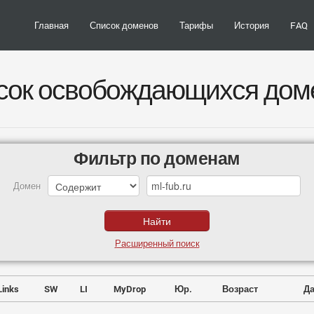
Главная
Список доменов
Тарифы
История
FAQ
сок освобождающихся дом
Фильтр по доменам
Домен
Расширенный поиск
Links
SW
LI
MyDrop
Юр.
Возраст
Да