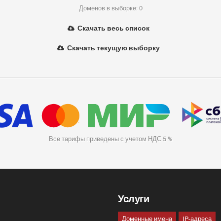
Доменов в выборке: 0
Скачать весь список
Скачать текущую выборку
Все тарифы приведены с учетом НДС 5 %
Услуги
Доменные имена
IP-адреса