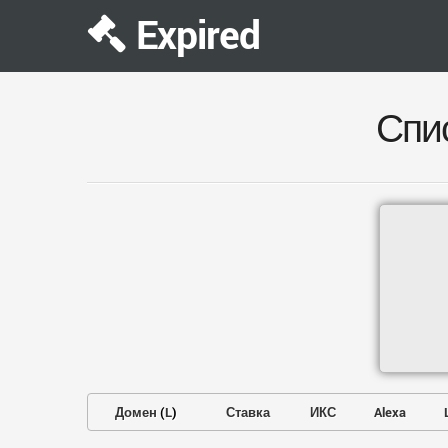
Expired
Спи
Домен
(
L
)
Ставка
ИКС
Alexa