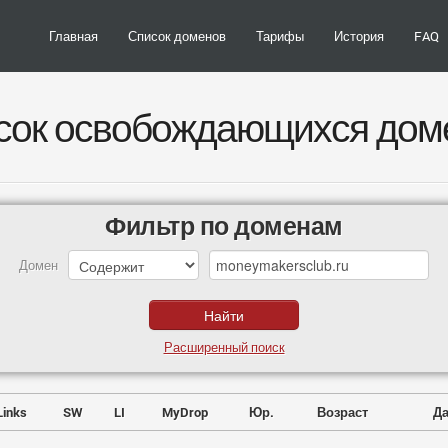
Главная
Список доменов
Тарифы
История
FAQ
сок освобождающихся дом
Фильтр по доменам
Домен
Расширенный поиск
Links
SW
LI
MyDrop
Юр.
Возраст
Да