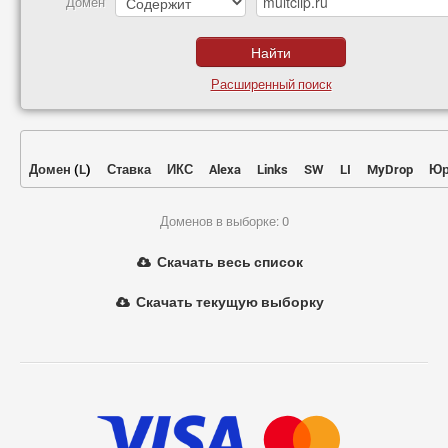
Домен
Расширенный поиск
Домен
(
L
)
Ставка
ИКС
Alexa
Links
SW
LI
MyDrop
Юр
Доменов в выборке: 0
Скачать весь список
Скачать текущую выборку