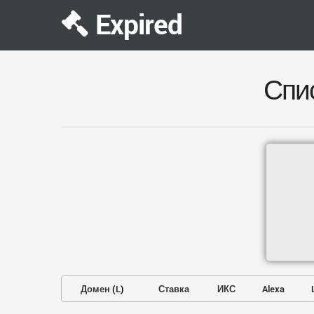
Expired
Спи
Домен
(
L
)
Ставка
ИКС
Alexa