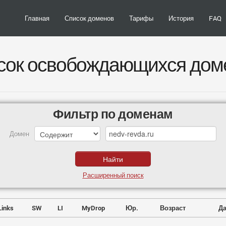
Главная
Список доменов
Тарифы
История
FAQ
сок освобождающихся дом
Фильтр по доменам
Домен
Расширенный поиск
Links
SW
LI
MyDrop
Юр.
Возраст
Да