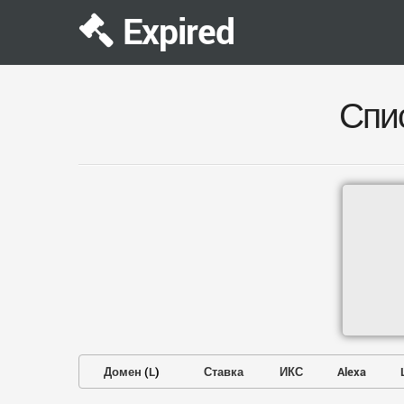
Expired
Спи
Домен
(
L
)
Ставка
ИКС
Alexa