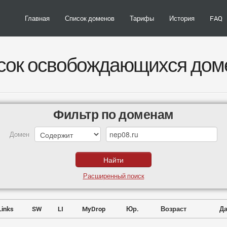
Главная
Список доменов
Тарифы
История
FAQ
сок освобождающихся дом
Фильтр по доменам
Домен
Расширенный поиск
Links
SW
LI
MyDrop
Юр.
Возраст
Да