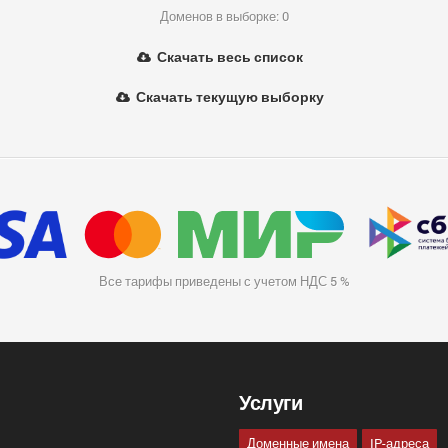
Доменов в выборке: 0
Скачать весь список
Скачать текущую выборку
Все тарифы приведены с учетом НДС 5 %
Услуги
Доменные имена
IP-адреса