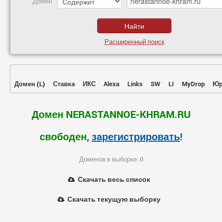
Домен
Расширенный поиск
Домен
(
L
)
Ставка
ИКС
Alexa
Links
SW
LI
MyDrop
Юр
Домен NERASTANNOE-KHRAM.RU
свободен,
зарегистрировать
!
Доменов в выборке: 0
Скачать весь список
Скачать текущую выборку