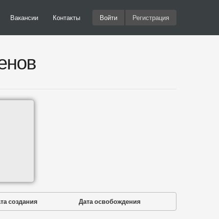
Вакансии
Контакты
Войти
Регистрация
енов
та создания
Дата освобождения