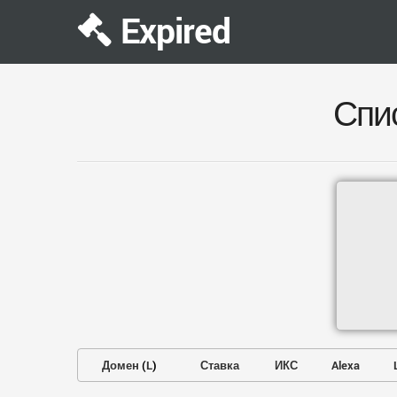
Expired
Спи
Домен
(
L
)
Ставка
ИКС
Alexa