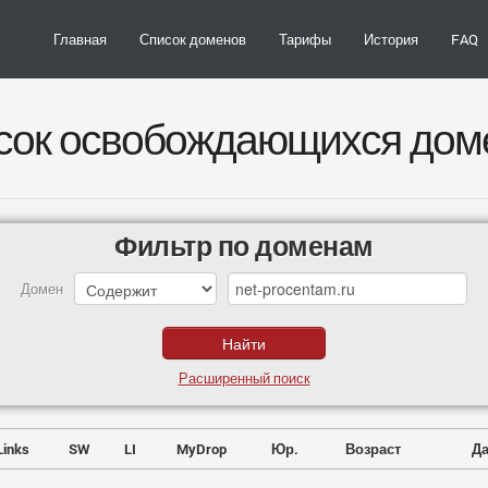
Главная
Список доменов
Тарифы
История
FAQ
сок освобождающихся дом
Фильтр по доменам
Домен
Расширенный поиск
Links
SW
LI
MyDrop
Юр.
Возраст
Да