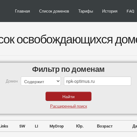
Главная
Список доменов
Тарифы
История
FAQ
сок освобождающихся дом
Фильтр по доменам
Домен
Расширенный поиск
Links
SW
LI
MyDrop
Юр.
Возраст
Да