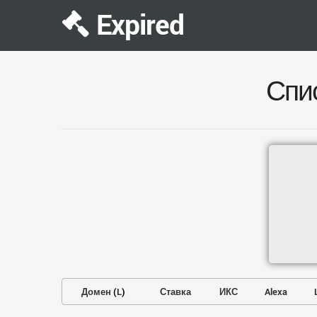
Expired
Спи
Домен
(
L
)
Ставка
ИКС
Alexa